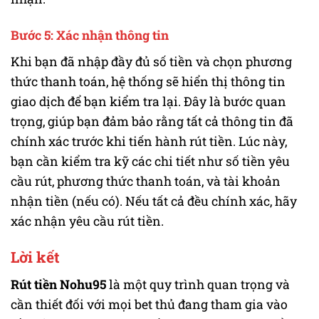
Bước 5: Xác nhận thông tin
Khi bạn đã nhập đầy đủ số tiền và chọn phương
thức thanh toán, hệ thống sẽ hiển thị thông tin
giao dịch để bạn kiểm tra lại. Đây là bước quan
trọng, giúp bạn đảm bảo rằng tất cả thông tin đã
chính xác trước khi tiến hành rút tiền. Lúc này,
bạn cần kiểm tra kỹ các chi tiết như số tiền yêu
cầu rút, phương thức thanh toán, và tài khoản
nhận tiền (nếu có). Nếu tất cả đều chính xác, hãy
xác nhận yêu cầu rút tiền.
Lời kết
Rút tiền Nohu95
là một quy trình quan trọng và
cần thiết đối với mọi bet thủ đang tham gia vào