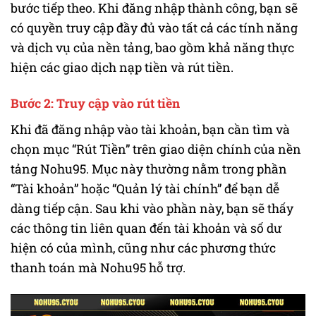
bước tiếp theo. Khi đăng nhập thành công, bạn sẽ
có quyền truy cập đầy đủ vào tất cả các tính năng
và dịch vụ của nền tảng, bao gồm khả năng thực
hiện các giao dịch nạp tiền và rút tiền.
Bước 2: Truy cập vào rút tiền
Khi đã đăng nhập vào tài khoản, bạn cần tìm và
chọn mục “Rút Tiền” trên giao diện chính của nền
tảng Nohu95. Mục này thường nằm trong phần
“Tài khoản” hoặc “Quản lý tài chính” để bạn dễ
dàng tiếp cận. Sau khi vào phần này, bạn sẽ thấy
các thông tin liên quan đến tài khoản và số dư
hiện có của mình, cũng như các phương thức
thanh toán mà Nohu95 hỗ trợ.