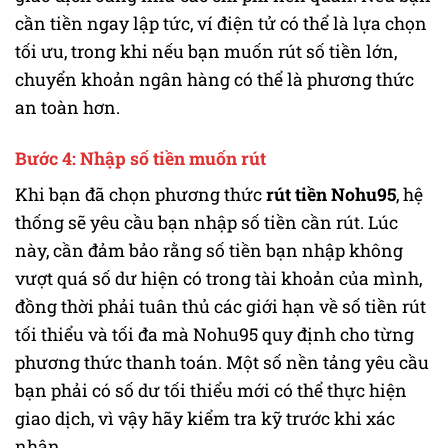
cần tiền ngay lập tức, ví điện tử có thể là lựa chọn
tối ưu, trong khi nếu bạn muốn rút số tiền lớn,
chuyển khoản ngân hàng có thể là phương thức
an toàn hơn.
Bước 4: Nhập số tiền muốn rút
Khi bạn đã chọn phương thức
rút tiền Nohu95
, hệ
thống sẽ yêu cầu bạn nhập số tiền cần rút. Lúc
này, cần đảm bảo rằng số tiền bạn nhập không
vượt quá số dư hiện có trong tài khoản của mình,
đồng thời phải tuân thủ các giới hạn về số tiền rút
tối thiểu và tối đa mà Nohu95 quy định cho từng
phương thức thanh toán. Một số nền tảng yêu cầu
bạn phải có số dư tối thiểu mới có thể thực hiện
giao dịch, vì vậy hãy kiểm tra kỹ trước khi xác
nhận.