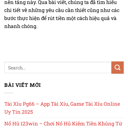
nền tảng này. Qua bài viết, chúng ta đã tìm hiểu
chi tiết về những yêu cầu cần thiết cũng như các
bước thực hiện để rút tiền một cách hiệu quả và
nhanh chóng.
BÀI VIẾT MỚI
Tài Xỉu Pg66 – App Tài Xỉu, Game Tài Xỉu Online
Uy Tín 2025
Nổ Hũ 123win – Chơi Nổ Hũ Kiếm Tiền Khủng Từ