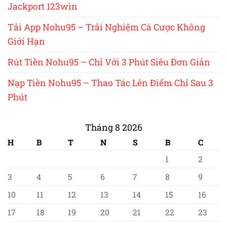
Jackport 123win
Tải App Nohu95 – Trải Nghiệm Cá Cược Không
Giới Hạn
Rút Tiền Nohu95 – Chỉ Với 3 Phút Siêu Đơn Giản
Nạp Tiền Nohu95 – Thao Tác Lên Điểm Chỉ Sau 3
Phút
Tháng 8 2026
H
B
T
N
S
B
C
1
2
3
4
5
6
7
8
9
10
11
12
13
14
15
16
17
18
19
20
21
22
23